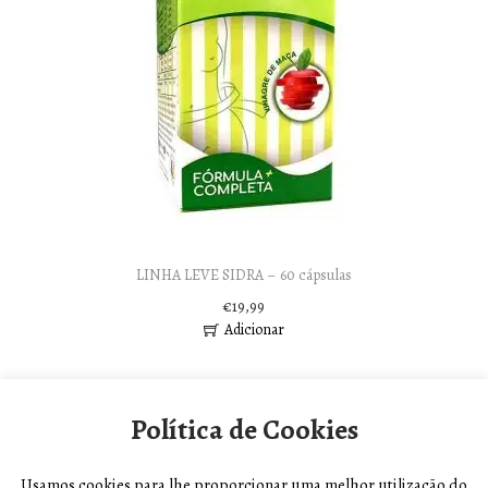
t
t
i
o
n
LINHA LEVE SIDRA – 60 cápsulas
€
19,99
Adicionar
Política de Cookies
Usamos cookies para lhe proporcionar uma melhor utilização do