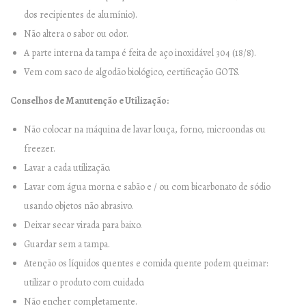
dos recipientes de alumínio).
Não altera o sabor ou odor.
A parte interna da tampa é feita de aço inoxidável 304 (18/8).
Vem com saco de algodão biológico, certificação GOTS.
Conselhos de Manutenção e Utilização:
Não colocar na máquina de lavar louça, forno, microondas ou
freezer.
Lavar a cada utilização.
Lavar com água morna e sabão e / ou com bicarbonato de sódio
usando objetos não abrasivo.
Deixar secar virada para baixo.
Guardar sem a tampa.
Atenção os líquidos quentes e comida quente podem queimar:
utilizar o produto com cuidado.
Não encher completamente.