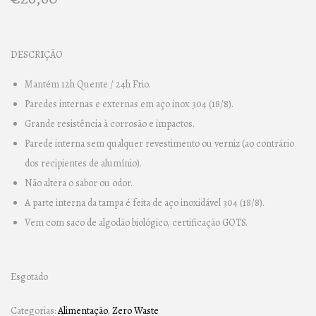
DESCR
I
ÇÃO
Mantém 12h Quente / 24h Frio.
Paredes internas e externas em aço inox 304 (18/8).
Grande resistência à corrosão e impactos.
Parede interna sem qualquer revestimento ou verniz (ao contrário
dos recipientes de alumínio).
Não altera o sabor ou odor.
A parte interna da tampa é feita de aço inoxidável 304 (18/8).
Vem com saco de algodão biológico, certificação GOTS.
Esgotado
Categorias:
Alimentação
,
Zero Waste