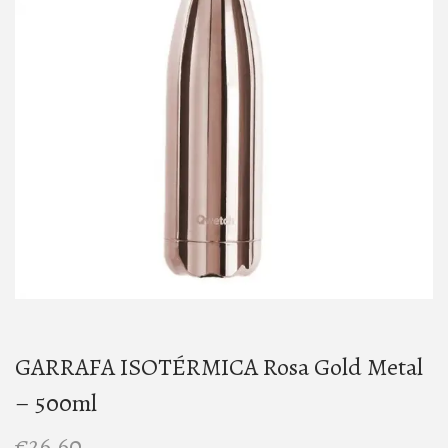
t
t
i
o
n
GARRAFA ISOTÉRMICA Rosa Gold Metal
– 500ml
€
26,60