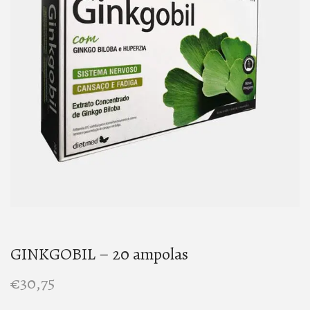
t
t
i
o
n
GINKGOBIL – 20 ampolas
€
30,75