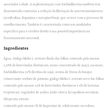
associados à idade. A suplementação com fosfatidilserina também tem
0
demonstrado contrariar a redução da libertação de neurotransmissores
a
(acetilcolina, dopamina e norepinefrina), que ocorre com o processo de
m
envelhecimento. Também é caracterizada como um modulador
p
específico para o cérebro devido à sua possível importância no
o
funcionamento neuronal.
l
a
Ingredientes
s
Água, Ginkgo biloba L. (extrato fluido das folhas contendo pelo menos
1,28% de heterósidos flavónicos), sumo concentrado de maçã, sacarose,
fosfatidilserina 20% (lecitina de soja), aroma de frutas do bosque.
conservante: sorbato de potássio, ginkgo biloba L. (extrato seco das folhas
contendo pelo menos 24% de heterósidos flavónicos e 6% de lactonas
terpénicas), regulador de acidez: ácido cítrico, lycopodium serratum
(Huperzia; extrato
contendo pelo menos 1% de huperzine A), edulcorante: sucralose,