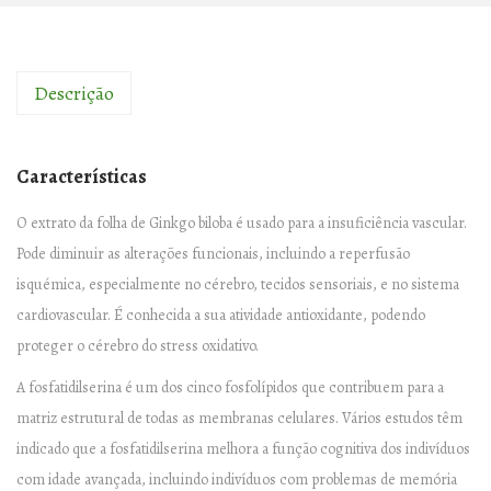
a
d
e
Descrição
d
e
Características
G
I
O extrato da folha de Ginkgo biloba é usado para a insuficiência vascular.
N
Pode diminuir as alterações funcionais, incluindo a reperfusão
K
isquémica, especialmente no cérebro, tecidos sensoriais, e no sistema
G
cardiovascular. É conhecida a sua atividade antioxidante, podendo
O
proteger o cérebro do stress oxidativo.
B
A fosfatidilserina é um dos cinco fosfolípidos que contribuem para a
I
matriz estrutural de todas as membranas celulares. Vários estudos têm
L
indicado que a fosfatidilserina melhora a função cognitiva dos indivíduos
–
com idade avançada, incluindo indivíduos com problemas de memória
2