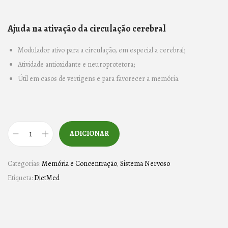
Ajuda na ativação da circulação cerebral
Modulador ativo para a circulação, em especial a cerebral;
Atividade antioxidante e neuroprotetora;
Útil em casos de vertigens e para favorecer a memória.
ADICIONAR
Q
u
Categorias:
Memória e Concentração
,
Sistema Nervoso
a
Etiqueta:
DietMed
n
t
i
d