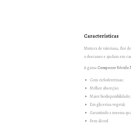
Características
Mistura de valeriana, flor d
o descanso e ajudam em cas
A gama
Composor Século 
Com ciclodextrinas;
Melhor absorção;
Maior biodisponibilidade;
Em glicerina vegetal;
Garantindo a mesma quan
Sem álcool.