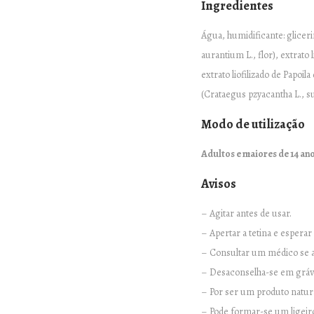
Ingredientes
Água, humidificante: glicerin
aurantium L., flor), extrato 
extrato liofilizado de Papoil
(Crataegus pzyacantha L., su
Modo de utilização
Adultos e maiores de 14 ano
Avisos
– Agitar antes de usar.
– Apertar a tetina e espera
– Consultar um médico se a
– Desaconselha-se em grávi
– Por ser um produto natural
– Pode formar-se um ligeiro