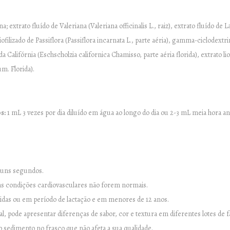
a; extrato fluído de Valeriana (Valeriana officinalis L., raiz), extrato fluído de
liofilizado de Passiflora (Passiflora incarnata L., parte aéria), gamma-ciclodextri
a da Califórnia (Eschscholzia californica Chamisso, parte aéria florida), extrato li
m. Florida).
s:
1 mL 3 vezes por dia diluído em água ao longo do dia ou 2-3 mL meia hora an
r uns segundos.
s condições cardiovasculares não forem normais.
das ou em período de lactação e em menores de 12 anos.
, pode apresentar diferenças de sabor, cor e textura em diferentes lotes de f
 sedimento no frasco que não afeta a sua qualidade.