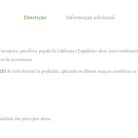
Descrição
Informação adicional
e laranjeira, passiflora, papoila da Califórnia e Espinheiro-alvar, uma combina
os de nervosismo.
XXI
de
Soria Natural
foi produzida, aplicando os últimos avanços científicos na f
tidade dos princípios ativos;