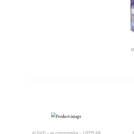
M
ALZAID – 60 comprimidos – LIFEPLAN