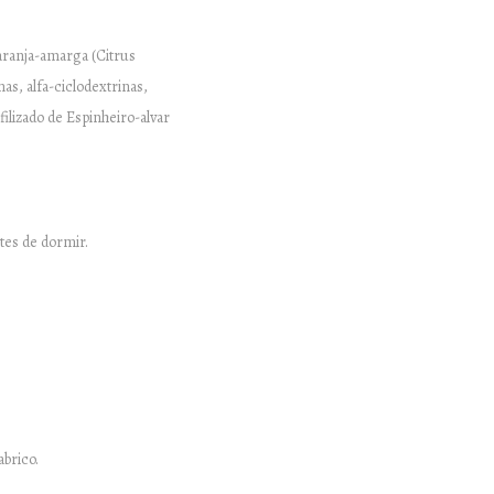
 Laranja-amarga (Citrus
nas, alfa-ciclodextrinas,
ofilizado de Espinheiro-alvar
tes de dormir.
abrico.