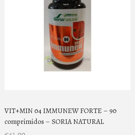
t
t
i
o
n
VIT+MIN 04 IMMUNEW FORTE – 90
comprimidos – SORIA NATURAL
€
42,00