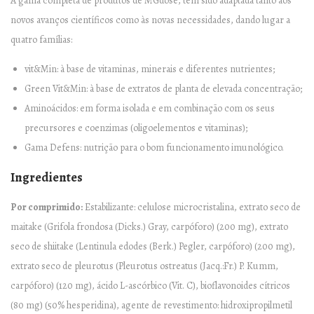
A gama completa de produtos de MGdose, tem sido adaptada tanto aos
novos avanços científicos como às novas necessidades, dando lugar a
quatro famílias:
vit&Min: à base de vitaminas, minerais e diferentes nutrientes;
Green Vit&Min: à base de extratos de planta de elevada concentração;
Aminoácidos: em forma isolada e em combinação com os seus
precursores e coenzimas (oligoelementos e vitaminas);
Gama Defens: nutrição para o bom funcionamento imunológico.
Ingredientes
Por comprimido:
Estabilizante: celulose microcristalina, extrato seco de
maitake (Grifola frondosa (Dicks.) Gray, carpóforo) (200 mg), extrato
seco de shiitake (Lentinula edodes (Berk.) Pegler, carpóforo) (200 mg),
extrato seco de pleurotus (Pleurotus ostreatus (Jacq.:Fr.) P. Kumm,
carpóforo) (120 mg), ácido L-ascórbico (Vit. C), bioflavonoides cítricos
(80 mg) (50% hesperidina), agente de revestimento: hidroxipropilmetil