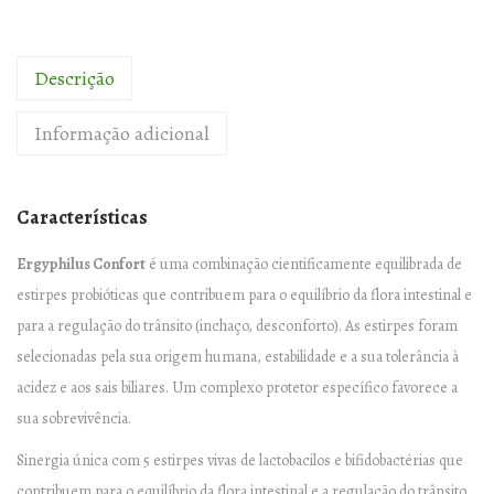
a
d
e
Descrição
d
Informação adicional
e
E
R
Características
G
Y
Ergyphilus Confort
é uma combinação cientificamente equilibrada de
P
estirpes probióticas que contribuem para o equilíbrio da flora intestinal e
H
para a regulação do trânsito (inchaço, desconforto). As estirpes foram
I
selecionadas pela sua origem humana, estabilidade e a sua tolerância à
L
acidez e aos sais biliares. Um complexo protetor específico favorece a
U
sua sobrevivência.
S
Sinergia única com 5 estirpes vivas de lactobacilos e bifidobactérias que
C
contribuem para o equilíbrio da flora intestinal e a regulação do trânsito