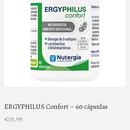
t
t
i
o
n
ERGYPHILUS Confort – 60 cápsulas
€
19,99