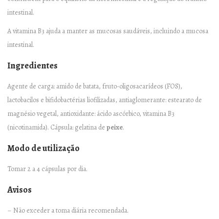
o
intestinal.
n
A vitamina B3 ajuda a manter as mucosas saudáveis, incluindo a mucosa
f
intestinal.
o
r
Ingredientes
t
Agente de carga: amido de batata, fruto-oligosacarídeos (FOS),
–
lactobacilos e bifidobactérias liofilizadas, antiaglomerante: estearato de
6
magnésio vegetal, antioxidante: ácido ascórbico, vitamina B3
0
(nicotinamida). Cápsula: gelatina de
peixe
.
c
á
Modo de utilização
p
s
Tomar 2 a 4 cápsulas por dia.
u
Avisos
l
a
– Não exceder a toma diária recomendada.