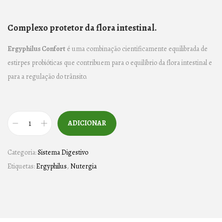
Complexo protetor da flora intestinal.
Ergyphilus Confort
é uma combinação cientificamente equilibrada de
estirpes probióticas que contribuem para o equilíbrio da flora intestinal e
para a regulação do trânsito.
ADICIONAR
Q
u
Categoria:
Sistema Digestivo
a
Etiquetas:
Ergyphilus
,
Nutergia
n
t
i
d